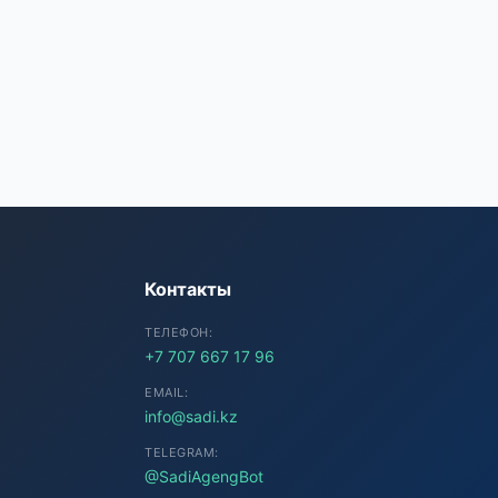
SADI AI
● Подключение...
Контакты
ТЕЛЕФОН:
+7 707 667 17 96
EMAIL:
info@sadi.kz
TELEGRAM:
@SadiAgengBot