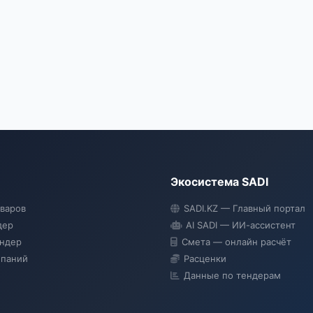
Экосистема SADI
оваров
SADI.KZ — Главный портал
дер
AI SADI — ИИ-ассистент
ендер
Смета — онлайн расчёт
мпаний
Расценки
Данные по тендерам