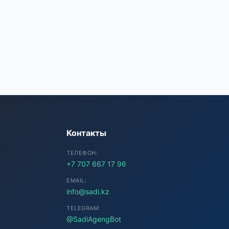
SADI AI
● Подключение...
Контакты
ТЕЛЕФОН:
+7 707 667 17 96
EMAIL:
info@sadi.kz
TELEGRAM:
@SadiAgengBot