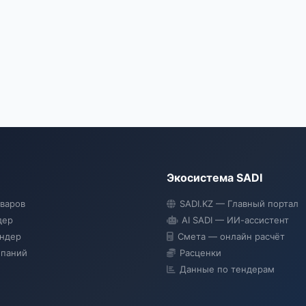
Экосистема SADI
оваров
SADI.KZ — Главный портал
дер
AI SADI — ИИ-ассистент
ендер
Смета — онлайн расчёт
мпаний
Расценки
Данные по тендерам