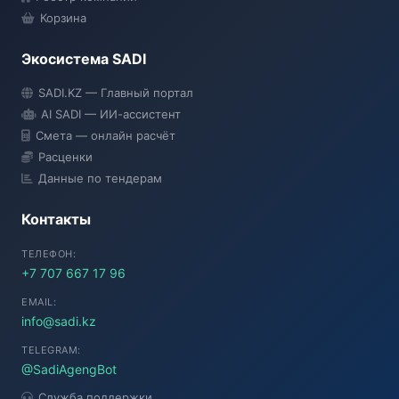
Корзина
Экосистема SADI
SADI AI
SADI.KZ — Главный портал
● Подключение...
AI SADI — ИИ-ассистент
Смета — онлайн расчёт
Расценки
Данные по тендерам
Контакты
ТЕЛЕФОН:
+7 707 667 17 96
EMAIL:
info@sadi.kz
TELEGRAM:
@SadiAgengBot
Служба поддержки