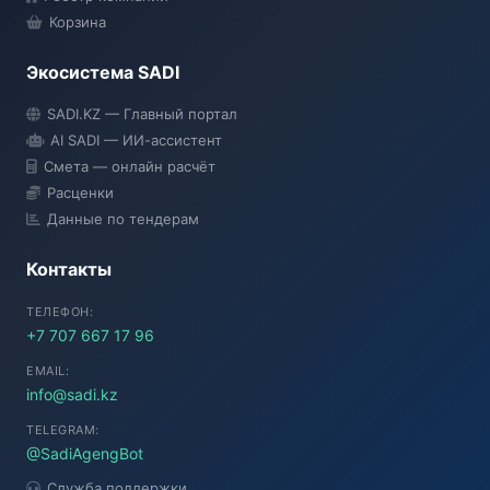
Корзина
Экосистема SADI
SADI AI
SADI.KZ — Главный портал
● Подключение...
AI SADI — ИИ-ассистент
Смета — онлайн расчёт
Расценки
Данные по тендерам
Контакты
ТЕЛЕФОН:
+7 707 667 17 96
EMAIL:
info@sadi.kz
TELEGRAM:
@SadiAgengBot
Служба поддержки