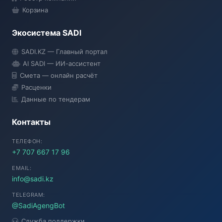
Корзина
Экосистема SADI
SADI AI
SADI.KZ — Главный портал
● Подключение...
AI SADI — ИИ-ассистент
Смета — онлайн расчёт
Расценки
Данные по тендерам
Контакты
ТЕЛЕФОН:
+7 707 667 17 96
EMAIL:
info@sadi.kz
TELEGRAM:
@SadiAgengBot
Служба поддержки