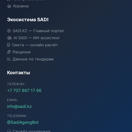
Корзина
Экосистема SADI
SADI AI
SADI.KZ — Главный портал
● Подключение...
AI SADI — ИИ-ассистент
Смета — онлайн расчёт
Расценки
Данные по тендерам
Контакты
ТЕЛЕФОН:
+7 707 667 17 96
EMAIL:
info@sadi.kz
TELEGRAM:
@SadiAgengBot
Служба поддержки