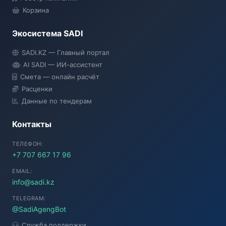
Корзина
Экосистема SADI
SADI AI
SADI.KZ — Главный портал
● Подключение...
AI SADI — ИИ-ассистент
Смета — онлайн расчёт
Расценки
Данные по тендерам
Контакты
ТЕЛЕФОН:
+7 707 667 17 96
EMAIL:
info@sadi.kz
TELEGRAM:
@SadiAgengBot
Служба поддержки