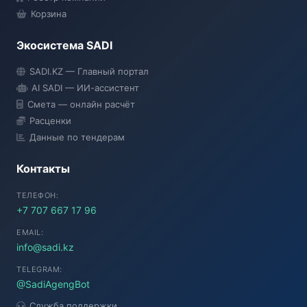
Корзина
Экосистема SADI
SADI AI
SADI.KZ — Главный портал
● Подключение...
AI SADI — ИИ-ассистент
Смета — онлайн расчёт
Расценки
Данные по тендерам
Контакты
ТЕЛЕФОН:
+7 707 667 17 96
EMAIL:
info@sadi.kz
TELEGRAM:
@SadiAgengBot
Служба поддержки