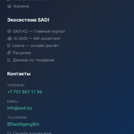
Корзина
Экосистема SADI
SADI AI
SADI.KZ — Главный портал
● Подключение...
AI SADI — ИИ-ассистент
Смета — онлайн расчёт
Расценки
Данные по тендерам
Контакты
ТЕЛЕФОН:
+7 707 667 17 96
EMAIL:
info@sadi.kz
TELEGRAM:
@SadiAgengBot
Служба поддержки