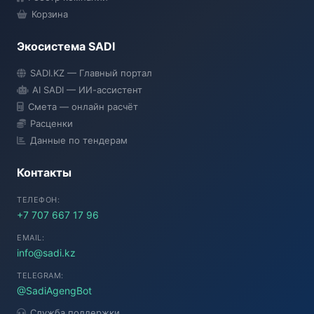
Корзина
Экосистема SADI
SADI AI
SADI.KZ — Главный портал
● Подключение...
AI SADI — ИИ-ассистент
Смета — онлайн расчёт
Расценки
Данные по тендерам
Контакты
ТЕЛЕФОН:
+7 707 667 17 96
EMAIL:
info@sadi.kz
TELEGRAM:
@SadiAgengBot
Служба поддержки