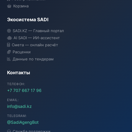
Корзина
Экосистема SADI
SADI AI
SADI.KZ — Главный портал
● Подключение...
AI SADI — ИИ-ассистент
Смета — онлайн расчёт
Расценки
Данные по тендерам
Контакты
ТЕЛЕФОН:
+7 707 667 17 96
EMAIL:
info@sadi.kz
TELEGRAM:
@SadiAgengBot
Служба поддержки