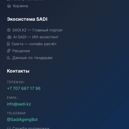
Корзина
Экосистема SADI
SADI AI
SADI.KZ — Главный портал
● Подключение...
AI SADI — ИИ-ассистент
Смета — онлайн расчёт
Расценки
Данные по тендерам
Контакты
ТЕЛЕФОН:
+7 707 667 17 96
EMAIL:
info@sadi.kz
TELEGRAM:
@SadiAgengBot
Служба поддержки