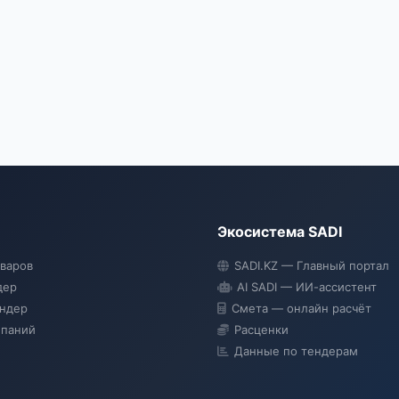
Экосистема SADI
оваров
SADI.KZ — Главный портал
дер
AI SADI — ИИ-ассистент
ендер
Смета — онлайн расчёт
мпаний
Расценки
Данные по тендерам