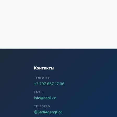
SADI AI
● Подключение...
Контакты
ТЕЛЕФОН:
+7 707 667 17 96
EMAIL:
info@sadi.kz
TELEGRAM:
@SadiAgengBot