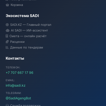
Корзина
Экосистема SADI
SADI AI
SADI.KZ — Главный портал
● Подключение...
AI SADI — ИИ-ассистент
Смета — онлайн расчёт
Расценки
Данные по тендерам
Контакты
ТЕЛЕФОН:
+7 707 667 17 96
EMAIL:
info@sadi.kz
TELEGRAM:
@SadiAgengBot
Служба поддержки