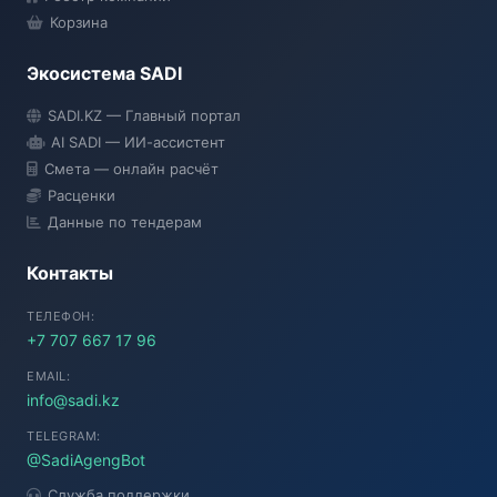
Корзина
Экосистема SADI
SADI AI
SADI.KZ — Главный портал
● Подключение...
AI SADI — ИИ-ассистент
Смета — онлайн расчёт
Расценки
Данные по тендерам
Контакты
ТЕЛЕФОН:
+7 707 667 17 96
EMAIL:
info@sadi.kz
TELEGRAM:
@SadiAgengBot
Служба поддержки