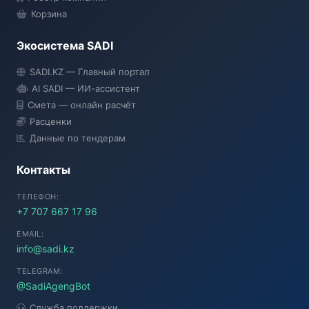
Корзина
Экосистема SADI
SADI AI
SADI.KZ — Главный портал
● Подключение...
AI SADI — ИИ-ассистент
Смета — онлайн расчёт
Расценки
Данные по тендерам
Контакты
ТЕЛЕФОН:
+7 707 667 17 96
EMAIL:
info@sadi.kz
TELEGRAM:
@SadiAgengBot
Служба поддержки