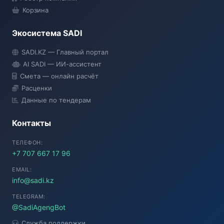
Корзина
Экосистема SADI
SADI AI
SADI.KZ — Главный портал
● Подключение...
AI SADI — ИИ-ассистент
Смета — онлайн расчёт
Расценки
Данные по тендерам
Контакты
ТЕЛЕФОН:
+7 707 667 17 96
EMAIL:
info@sadi.kz
TELEGRAM:
@SadiAgengBot
Служба поддержки