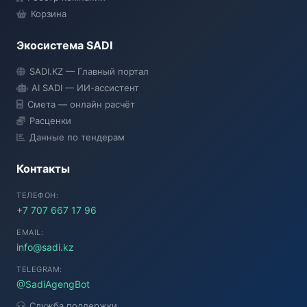
Корзина
Экосистема SADI
SADI AI
SADI.KZ — Главный портал
● Подключение...
AI SADI — ИИ-ассистент
Смета — онлайн расчёт
Расценки
Данные по тендерам
Контакты
ТЕЛЕФОН:
+7 707 667 17 96
EMAIL:
info@sadi.kz
TELEGRAM:
@SadiAgengBot
Служба поддержки