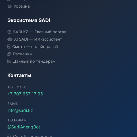
Корзина
Экосистема SADI
SADI AI
SADI.KZ — Главный портал
● Подключение...
AI SADI — ИИ-ассистент
Смета — онлайн расчёт
Расценки
Данные по тендерам
Контакты
ТЕЛЕФОН:
+7 707 667 17 96
EMAIL:
info@sadi.kz
TELEGRAM:
@SadiAgengBot
Служба поддержки