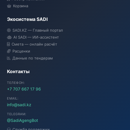
Корзина
Экосистема SADI
SADI AI
SADI.KZ — Главный портал
● Подключение...
AI SADI — ИИ-ассистент
Смета — онлайн расчёт
Расценки
Данные по тендерам
Контакты
ТЕЛЕФОН:
+7 707 667 17 96
EMAIL:
info@sadi.kz
TELEGRAM:
@SadiAgengBot
Служба поддержки