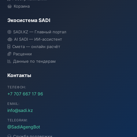
Корзина
Экосистема SADI
SADI AI
SADI.KZ — Главный портал
● Подключение...
AI SADI — ИИ-ассистент
Смета — онлайн расчёт
Расценки
Данные по тендерам
Контакты
ТЕЛЕФОН:
+7 707 667 17 96
EMAIL:
info@sadi.kz
TELEGRAM:
@SadiAgengBot
Служба поддержки